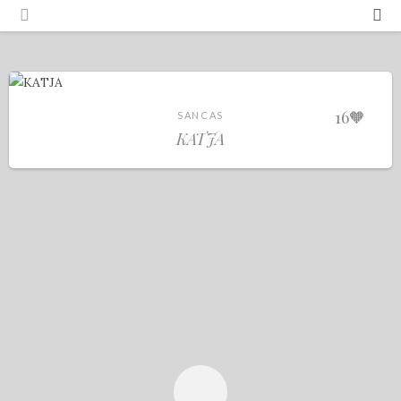
Português
Español
16
🧡
SANCAS
KATJA