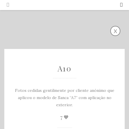
Português
Español
X
A10
Fotos cedidas gentilmente por cliente anónimo que
aplicou o modelo de Sanca “A7” com aplicação no
exterior.
7
🧡