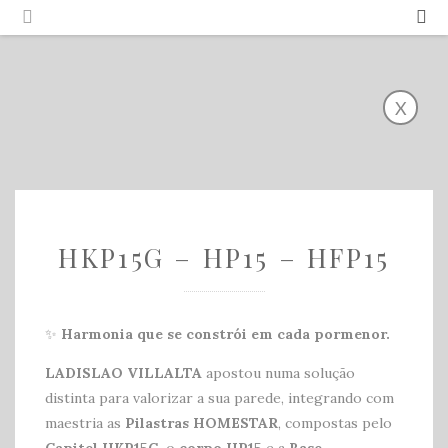
Português
Español
X
HKP15G – HP15 – HFP15
✨
Harmonia que se constrói em cada pormenor.
LADISLAO VILLALTA
apostou numa solução
distinta para valorizar a sua parede, integrando com
maestria as
Pilastras HOMESTAR
, compostas pelo