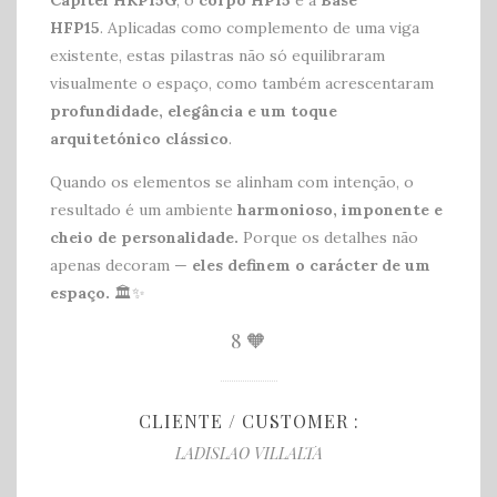
Capitel HKP15G
, o
corpo HP15
e a
Base
HFP15
. Aplicadas como complemento de uma viga
existente, estas pilastras não só equilibraram
visualmente o espaço, como também acrescentaram
profundidade, elegância e um toque
arquitetónico clássico
.
Quando os elementos se alinham com intenção, o
resultado é um ambiente
harmonioso, imponente e
cheio de personalidade.
Porque os detalhes não
apenas decoram —
eles definem o carácter de um
espaço.
🏛️✨
8
🧡
CLIENTE / CUSTOMER :
LADISLAO VILLALTA